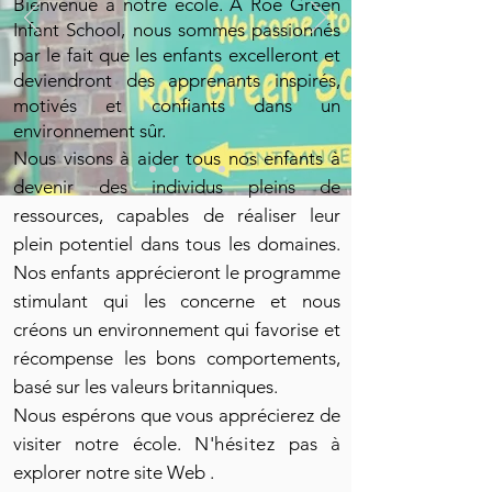
Bienvenue à notre école.
À Roe Green
Infant School, nous sommes passionnés
par le fait que les enfants excelleront et
deviendront des apprenants inspirés,
motivés et confiants dans un
environnement sûr.
Nous visons à aider tous nos enfants à
devenir des individus pleins de
ressources, capables de réaliser leur
plein potentiel dans tous les domaines.
Nos enfants apprécieront le programme
stimulant qui les concerne et nous
créons un environnement qui favorise et
récompense les bons comportements,
basé sur les valeurs britanniques.
Nous espérons que vous apprécierez de
visiter notre école.
N'hésitez
pas à
explorer notre site Web
.